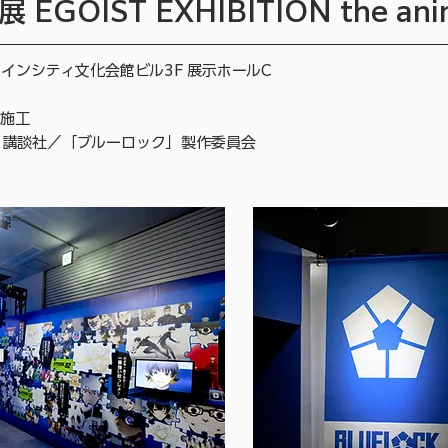
GOIST EXHIBITION the ani
インシティ文化会館ビル3F 展示ホールC
作施工
・講談社／「ブルーロック」製作委員会