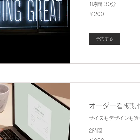
1時間 30分
200
￥200
円
予約する
オーダー看板製
サイズもデザインも選
2時間
250