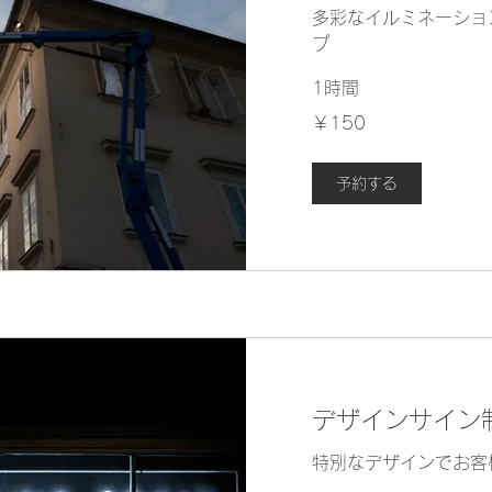
多彩なイルミネーショ
プ
1時間
150
￥150
円
予約する
デザインサイン
特別なデザインでお客