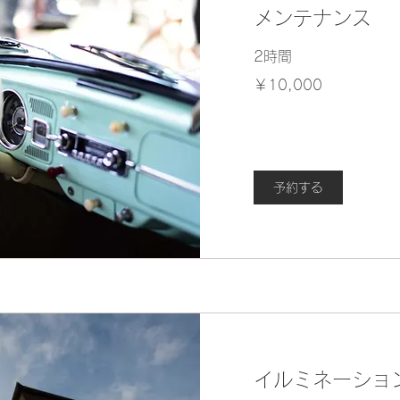
メンテナンス
2時間
10,000
￥10,000
円
予約する
イルミネーショ