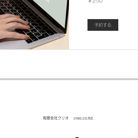
￥250
円
予約する
大判プリント＆ディスプレイで​ワクワクを作ります
​有限会社クリオ creo.co.ltd.
004 埼玉県所沢市北原町866-11 ショールーム：：〒359-0004 埼玉県所沢
​TEL.04-2998-8885 FAX.04-2998-8886